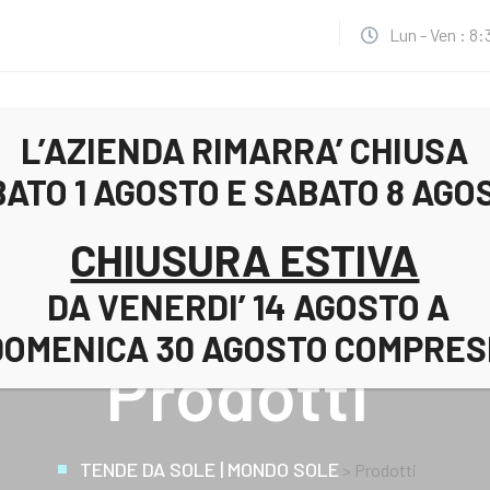
Lun - Ven : 8:
L’AZIENDA RIMARRA’ CHIUSA
AZIENDA
PRODOTTI
ATO 1 AGOSTO E SABATO 8 AGO
CHIUSURA ESTIVA
DA VENERDI’ 14 AGOSTO A
DOMENICA 30 AGOSTO COMPRESI
Prodotti
TENDE DA SOLE | MONDO SOLE
>
Prodotti