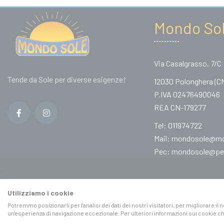
Mondo Sole
Via Casalgrasso, 7/C
Tende da Sole per diverse esigenze!
12030 Polonghera (C
P.IVA 02476490046
REA CN-179277
Tel:
011974722
Mail:
mondosole@mon
Pec:
mondosole@pec
Utilizziamo i cookie
Potremmo posizionarli per l'analisi dei dati dei nostri visitatori, per migliorare il
un'esperienza di navigazione eccezionale. Per ulteriori informazioni sui cookie che