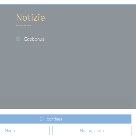
Notizie
Ecobonus
Ok, continua
Nega
No, aggiusta