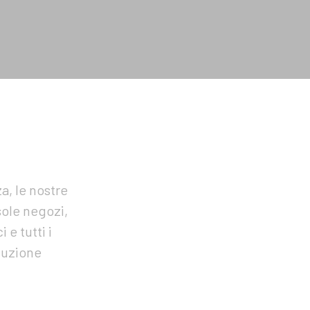
a, le nostre
sole negozi,
 e tutti i
luzione