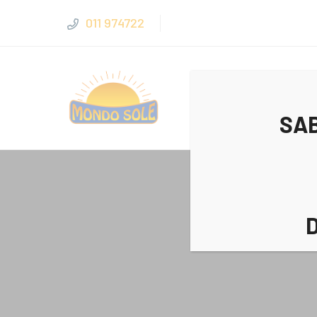
011 974722
SAB