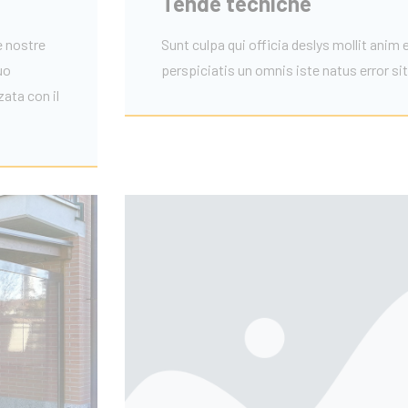
Tende tecniche
le nostre
Sunt culpa qui officia deslys mollit anim
uo
perspiciatis un omnis iste natus error si
zata con il