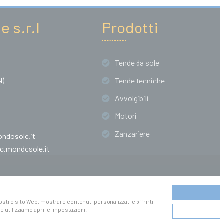
 s.r.l
Prodotti
Tende da sole
N)
Tende tecniche
Avvolgibili
Motori
Zanzariere
dosole.it
.mondosole.it
Copyright by Mondo Sole s.r.l.
Privacy
 nostro sito Web, mostrare contenuti personalizzati e offrirti
Credits
 utilizziamo apri le impostazioni.