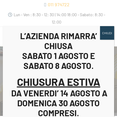
011 974722
Lun - Ven : 8:30 - 12: 30 | 14:00 18:00 - Sabato: 8:30 -
12:00
L’AZIENDA RIMARRA’
CHIUDI
CHIUSA
SABATO 1 AGOSTO E
SABATO 8 AGOSTO.
Tende Da Sole
CHIUSURA ESTIVA
DA VENERDI’ 14 AGOSTO A
TENDE DA SOLE | MONDO SOLE
>
Tende da sole
DOMENICA 30 AGOSTO
COMPRESI.